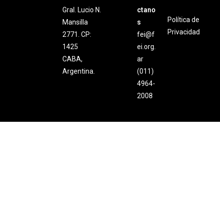
Gral. Lucio N.
ctano
Política de
Mansilla
s
Privacidad
2771. CP:
fei@f
1425
ei.org.
CABA,
ar
Argentina.
(011)
4964-
2008