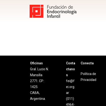
Oficinas
Conta
Conecta
Gral. Lucio N.
ctano
Política de
Mansilla
s
Privacidad
2771. CP:
fei@f
1425
ei.org.
CABA,
ar
Argentina.
(011)
4964-