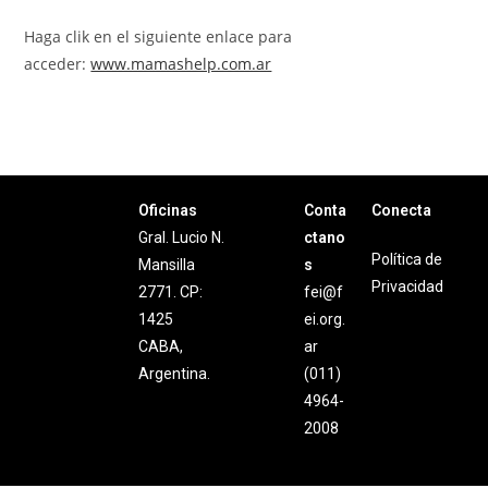
Haga clik en el siguiente enlace para
acceder:
www.mamashelp.com.ar
Oficinas
Conta
Conecta
Gral. Lucio N.
ctano
Política de
Mansilla
s
Privacidad
2771. CP:
fei@f
1425
ei.org.
CABA,
ar
Argentina.
(011)
4964-
2008